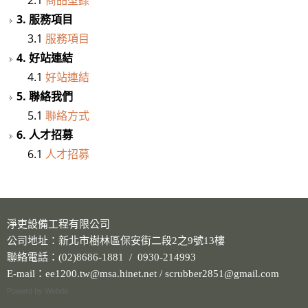
抽風排氣設備工程
3. 服務項目
洗滌塔
3.1
服務項目
管路配置工程
4. 好站連結
攪拌槽
4.1
好站連結
耐酸鹼、防腐蝕設備、槽體、製品結構工程
5. 聯絡我們
實驗櫃
5.1
聯絡方式
除臭設備
6. 人才招募
6.1
人才招募
電鍍設備
化學製程設備
酸洗設備
消毒殺菌淨化設備
淨吏設備工程有限公司
公司地址：新北市樹林區保安街二段2之9號13樓
配件
聯絡電話：(02)8686-1881 / 0930-214993
風門
E-mail：ee1200.tw@msa.hinet.net / scrubber2851@gmail.com
廢氣處理
Powerd by Webdo