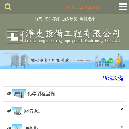
Select Language
▼
首頁
網站導覽
加入最愛
瀏覽紀錄
化學製程設備
酸洗設備
消毒殺菌淨化設備
化學製程設備
配件
風門
廢氣處理
廢氣處理
抽風排氣設備工程
洗滌塔