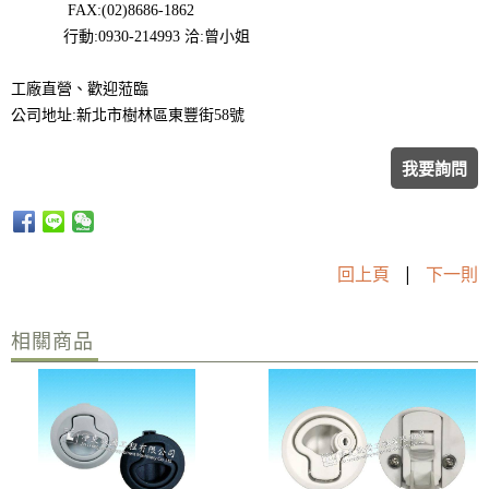
FAX:(02)8686-1862
行動:0930-214993 洽:曾小姐
工廠直營、歡迎蒞臨
公司地址:新北市樹林區東豐街58號
我要詢問
回上頁
|
下一則
相關商品