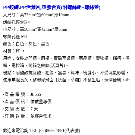
PP鉸練,PP活葉片,塑膠合頁(附螺絲組+螺絲蓋)
大尺寸：高72mm*寬60mm*厚10mm
螺絲孔徑:M6。
小尺寸：高56mm*寬42mm*厚6mm
螺絲孔徑:M4
顏色：白色、灰色
、
黑色
。
材質：PP 。
用途：安裝於門櫃、廚櫃、實驗室桌櫃、藥品櫃、置物櫃、儲槽、浴
櫃、電控箱、閥箱之鉸練(活頁片)。
優點：耐酸鹼抗腐蝕、絕緣、無毒、無味，密度小、不受濕氣影響，
使用年限長久，整體光滑面【抗菌、防潮】不易生垢，清潔便利。alt
•產 品 編 號： JL555
•產 品 價 格： 依數量報價
•交 貨 天 數： 7 天
•訂 購 數 量： 依客戶需求
歡迎來電洽詢 TEL:(02)8686-1881(代表號)