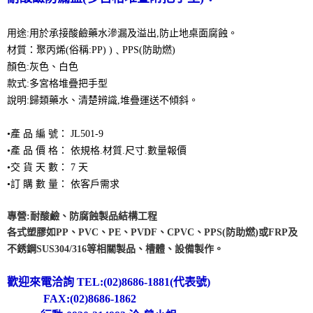
洗滌塔
管路配置工程
用途:用於承接酸鹼藥水滲漏及溢出,防止地桌面腐蝕。
材質：聚丙烯(俗稱:PP) )﹑PPS(防助燃)
攪拌槽
顏色:灰色、白色
耐酸鹼、防腐蝕設備、槽體、製品結構工程
款式:多宮格堆疊把手型
實驗櫃
說明:歸類藥水、清楚辨識,堆疊運送不傾斜。
除臭設備
•產 品 編 號： JL501-9
電鍍設備
•產 品 價 格： 依規格.材質.尺寸.數量報價
•交 貨 天 數： 7 天
•訂 購 數 量： 依客戶需求
專營
:
耐酸
鹼、防
腐蝕製品結構工程
各式塑膠如
PP
、
PVC
、
PE
、
PVDF
、
CPVC
、
PPS(
防助燃
)
或
FRP
及
不銹鋼
SUS304/316
等相關製品、槽體、設備製作。
歡迎來電洽詢 TEL:(02)8686-1881(代表號)
FAX:(02)8686-1862