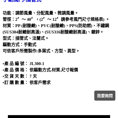
洗滌塔
管路配置工程
功能：調節風量、分配風量、微調風量。
管徑：2〞～ 40〞，(
2〞～ 12〞
請參考風門尺寸規格表) 。
攪拌槽
材質：PP (耐酸鹼)、PVC(耐酸鹼)、PPS(防助燃)、不鏽鋼
耐酸鹼、防腐蝕設備、槽體、製品結構工程
(SUS304耐鹼耐高溫)、(SUS316耐酸鹼耐高溫)、鍍鋅。
實驗櫃
型式：插管式、法蘭式。
驅動方式：手動式
除臭設備
可依客戶所需製作:多葉式、方型、異型。
電鍍設備
•產 品 編 號： JL300-1
•產 品 價 格： 依驅動方式.材質.尺寸報價
•交 貨 天 數： 7 天
•訂 購 數 量： 依客戶需求
我要詢問