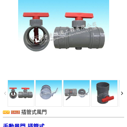
洗滌塔
管路配置工程
攪拌槽
耐酸鹼、防腐蝕設備、槽體、製品結構工程
實驗櫃
除臭設備
電鍍設備
化學製程設備
酸洗設備
消毒殺菌淨化設備
配件
風門
插管式風門
廢氣處理
抽風排氣設備工程
手動風門-插管式