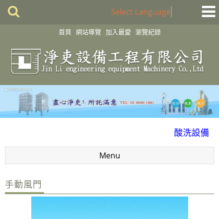
Select Language
▼
首頁
網站導覽
加入最愛
瀏覽紀錄
化學製程設備
酸洗設備
消毒殺菌淨化設備
Menu
配件
風門
手動風門
廢氣處理
抽風排氣設備工程