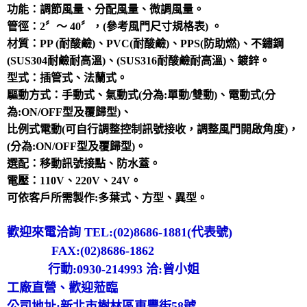
功能：調節風量、分配風量、微調風量。
管徑：2〞～ 40〞，(參考風門尺寸規格表) 。
材質：PP (耐酸鹼)、PVC(耐酸鹼)、PPS(防助燃)、不鏽鋼
(SUS304耐鹼耐高溫)、(SUS316耐酸鹼耐高溫)、鍍鋅。
型式：插管式、法蘭式。
驅動方式：手動式、氣動式(分為:單動/雙動)、電動式(分
為:ON/OFF型及覆歸型)、
比例式電動(可自行調整控制訊號接收，調整風門開啟角度)，
(分為:ON/OFF型及覆歸型)。
選配：移動訊號接點、防水蓋。
電壓：110V、220V、24V。
可依客戶所需製作:多葉式、方型、異型。
歡迎來電洽詢 TEL:(02)8686-1881(代表號)
FAX:(02)8686-1862
行動:0930-214993 洽:曾小姐
工廠直營、歡迎蒞臨
公司地址:新北市樹林區東豐街58號