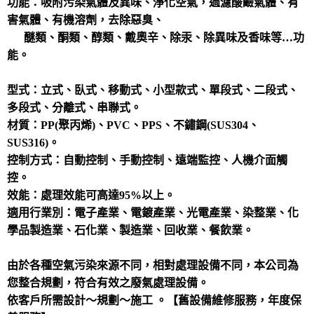
功能：吸附污染氣體及異味、淨化空氣，過濾酸鹼氣體、有
害氣體、有機溶劑，去除惡臭、
醚類、酮類、醇類、戴奧辛、除汞、除異味及香味等…功
能。
型式：立式、臥式、移動式、小型款式、單段式、二段式、
多段式、分離式、串聯式。
材質：PP(聚丙烯)、PVC、PPS、不鏽鋼(SUS304、
SUS316)。
控制方式：自動控制、手動控制、遠端監控、人機介面觸
控。
效能：處理效能可高達95%以上。
適用行業別：電子產業、電鍍產業、光電產業、染整業、化
學品製造業、石化業、製造業、回收業、餐飲業。
由於各種空氣污染來源不同，相對處理設備不同，本公司為
您整合規劃，符合有效之廢氣處理設備。
依客戶所需設計～規劃～施工 。【舊設備維修服務，年度保