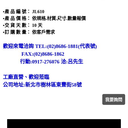
洗滌塔
•產 品 編 號： JL610
管路配置工程
•產 品 價 格： 依規格.材質.尺寸.數量報價
攪拌槽
•交 貨 天 數： 10 天
耐酸鹼、防腐蝕設備、槽體、製品結構工程
•訂 購 數 量： 依客戶需求
實驗櫃
歡迎來電洽詢 TEL:(02)8686-1881(代表號)
除臭設備
FAX:(02)8686-1862
電鍍設備
行動:0917-276076 洽:呂先生
工廠直營、歡迎蒞臨
公司地址:新北市樹林區東豐街58號
我要詢問