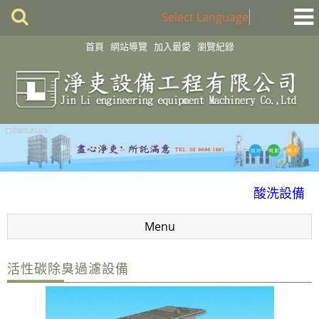
Select Language
▼
首頁
網站導覽
加入最愛
瀏覽紀錄
化學製程設備
酸洗設備
消毒殺菌淨化設備
Menu
配件
風門
活性碳除臭過濾設備
廢氣處理
抽風排氣設備工程