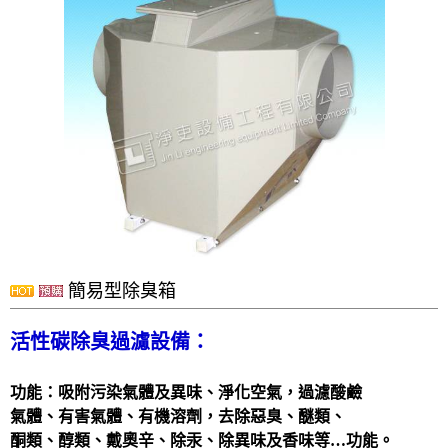
洗滌塔
管路配置工程
攪拌槽
耐酸鹼、防腐蝕設備、槽體、製品結構工程
實驗櫃
除臭設備
電鍍設備
化學製程設備
酸洗設備
簡易型除臭箱
消毒殺菌淨化設備
配件
活性碳除臭過濾設備：
風門
功能：吸附污染氣體及異味、淨化空氣，過濾酸鹼
廢氣處理
氣體、有害氣體、有機溶劑，去除惡臭、醚類、
抽風排氣設備工程
酮類、醇類、戴奧辛、除汞、除異味及香味等…功能。