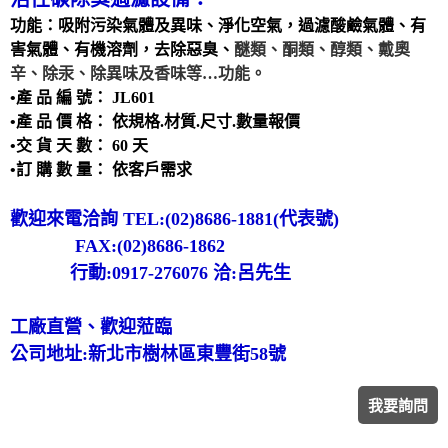
洗滌塔
功能：吸附污染氣體及異味、淨化空氣，過濾酸鹼氣體、有
管路配置工程
害氣體、有機溶劑，去除惡臭、
醚類、酮類、醇類、戴奧
辛、除汞、除異味及香味等…功能。
攪拌槽
•產 品 編 號： JL601
耐酸鹼、防腐蝕設備、槽體、製品結構工程
•產 品 價 格： 依規格.材質.尺寸.數量報價
實驗櫃
•交 貨 天 數： 60 天
•訂 購 數 量： 依客戶需求
除臭設備
電鍍設備
歡迎來電洽詢 TEL:(02)8686-1881(代表號)
FAX:(02)8686-1862
行動:0917-276076 洽:呂先生
工廠直營、歡迎蒞臨
公司地址:新北市樹林區東豐街58號
我要詢問