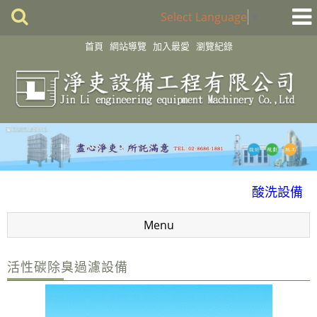
Select Language
▼
首頁
網站導覽
加入最愛
瀏覽紀錄
化學製程設備
酸洗設備
消毒殺菌淨化設備
Menu
配件
風門
活性碳除臭過濾設備
廢氣處理
抽風排氣設備工程