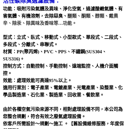
活性碳除臭過濾設備：
功能：吸附污染氣體及異味、淨化空氣，過濾酸鹼氣體、有
害氣體、有機溶劑，去除惡臭、
醚類、酮類、醇類、戴奧
辛、除汞、除異味及香味等…功能。
型式：立式、臥式、移動式、小型款式、單段式、二段式、
多段式、分離式、串聯式。
材質：PP(聚丙烯)、PVC、PPS、不鏽鋼(SUS304、
SUS316)。
控制方式：自動控制、手動控制、遠端監控、人機介面觸
控。
效能：處理效能可高達95%以上。
適用行業別：電子產業、電鍍產業、光電產業、染整業、化
學品製造業、石化業、製造業、回收業、餐飲業。
由於各種空氣污染來源不同，相對處理設備不同，本公司為
您整合規劃，符合有效之廢氣處理設備。
依客戶所需設計～規劃～施工 。【舊設備維修服務，年度保