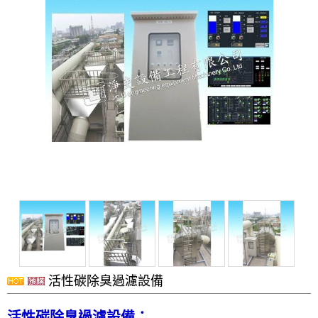
洗滌塔
管路配置工程
攪拌槽
耐酸鹼、防腐蝕設備、槽體、製品結構工程
實驗櫃
除臭設備
電鍍設備
化學製程設備
酸洗設備
消毒殺菌淨化設備
配件
風門
活性碳除臭過濾設備
廢氣處理
抽風排氣設備工程
活性碳除臭過濾設備：